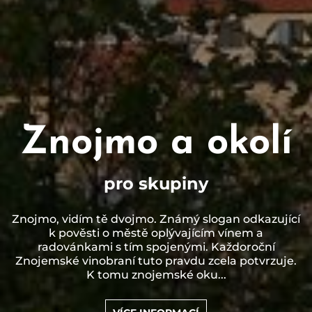
Znojmo a okolí
pro skupiny
Znojmo, vidím tě dvojmo. Známý slogan odkazující
k pověsti o městě oplývajícím vínem a
radovánkami s tím spojenými. Každoroční
Znojemské vinobraní tuto pravdu zcela potvrzuje.
K tomu znojemské oku...