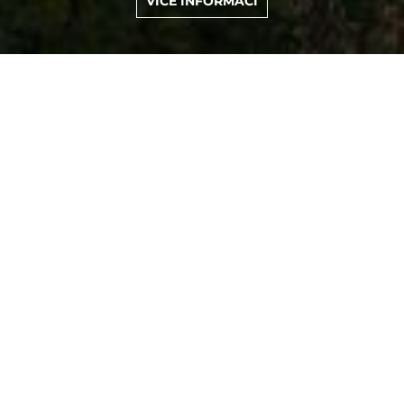
VÍCE INFORMACÍ
Znojmo a okolí
pro skupiny
Znojmo, vidím tě dvojmo.
Známý slogan odkazující k pověsti o městě
oplývajícím vínem a radovánkami s tím spojenými.
Každoroční Znojemské vinobraní tuto pravdu zcela
potvrzuje. K tomu znojemské okurky, pivo z
místního pivovaru, ale především atmosféra
nezvykle příjemného historického města nad